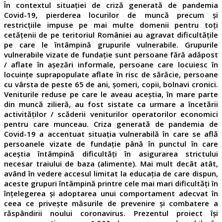
În contextul situației de criză generată de pandemia
Covid-19, pierderea locurilor de muncă precum și
restricțiile impuse pe mai multe domenii pentru toți
cetățenii de pe teritoriul României au agravat dificultățile
pe care le întâmpină grupurile vulnerabile. Grupurile
vulnerabile vizate de fundație sunt persoane fără adăpost
/ aflate în așezări informale, persoane care locuiesc în
locuințe suprapopulate aflate în risc de sărăcie, persoane
cu vârsta de peste 65 de ani, șomeri, copii, bolnavi cronici.
Veniturile reduse pe care le aveau aceștia, în mare parte
din muncă zilieră, au fost sistate ca urmare a încetării
activităților / scăderii veniturilor operatorilor economici
pentru care munceau. Criza generată de pandemia de
Covid-19 a accentuat situația vulnerabilă în care se află
persoanele vizate de fundație până în punctul în care
aceștia întâmpină dificultăți în asigurarea strictului
necesar traiului de baza (alimente). Mai mult decât atât,
având în vedere accesul limitat la educația de care dispun,
aceste grupuri întâmpină printre cele mai mari dificultăți în
înțelegerea și adoptarea unui comportament adecvat în
ceea ce privește măsurile de prevenire și combatere a
răspândirii noului coronavirus. Prezentul proiect își