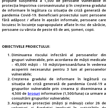
propune susținerea a 1,500 de persoane vulnerabile în
protecția împotriva coronavirusului și în creșterea gradului
de informare în legătura cu situația de criză generată de
pandemia Covid-19. Beneficiarii proiectului sunt persoane
fără adăpost / aflate în așezări informale, persoane care
locuiesc în locuințe suprapopulate aflate în risc de sărăcie,
persoane cu vârsta de peste 65 de ani, șomeri, copii.
OBIECTIVELE PROIECTULUI:
Diminuarea riscului infectării al persoanelor din
grupuri vulnerabile, prin acordarea de măști medicale
- 45,000 măști - 10 măști/persoană/luna în vederea
acoperirii necesarului pentru 3 luni al persoanelor
vulnerabile;
Creșterea gradului de informare în legătură cu
situația de criză generată de pandemia Covid-19 a
grupurilor vulnerabile prin crearea și diseminarea a
4,500 de
broșuri
informative (1,500/luna) ca urmare a
consultării grupurilor vulnerabile;
Asigurarea protecției (măști și mânuși) celor 26 de
voluntari ai fundației implicați în activitățile de