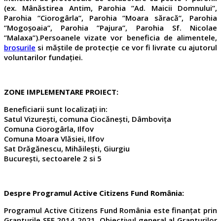
(ex. Mânăstirea Antim, Parohia ”Ad. Maicii Domnului”,
Parohia ”Ciorogârla”, Parohia ”Moara săracă”, Parohia
”Mogoșoaia”, Parohia ”Pajura”, Parohia Sf. Nicolae
”Malaxa”).Persoanele vizate vor beneficia de alimentele,
broșurile
si măștile de protecție ce vor fi livrate cu ajutorul
voluntarilor fundației.
ZONE IMPLEMENTARE PROIECT:
Beneficiarii sunt localizați in:
Satul Vizurești, comuna Ciocănești, Dâmbovița
Comuna Ciorogârla, Ilfov
Comuna Moara Vlăsiei, Ilfov
Sat Drăgănescu, Mihăilești, Giurgiu
București, sectoarele 2 si 5
Despre Programul Active Citizens Fund România:
Programul Active Citizens Fund România este finanțat prin
Granturile SEE 2014-2021. Obiectivul general al Granturilor