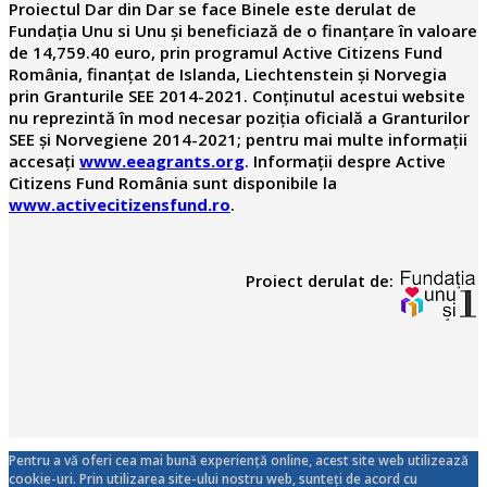
Proiectul Dar din Dar se face Binele este derulat de
Fundația Unu si Unu și beneficiază de o finanțare în valoare
de 14,759.40 euro, prin programul Active Citizens Fund
România, finanțat de Islanda, Liechtenstein și Norvegia
prin Granturile SEE 2014-2021. Conținutul acestui website
nu reprezintă în mod necesar poziția oficială a Granturilor
SEE și Norvegiene 2014-2021; pentru mai multe informații
accesați
www.eeagrants.org
. Informații despre Active
Citizens Fund România sunt disponibile la
www.activecitizensfund.ro
.
Proiect derulat de:
Pentru a vă oferi cea mai bună experiență online, acest site web utilizează
cookie-uri. Prin utilizarea site-ului nostru web, sunteți de acord cu