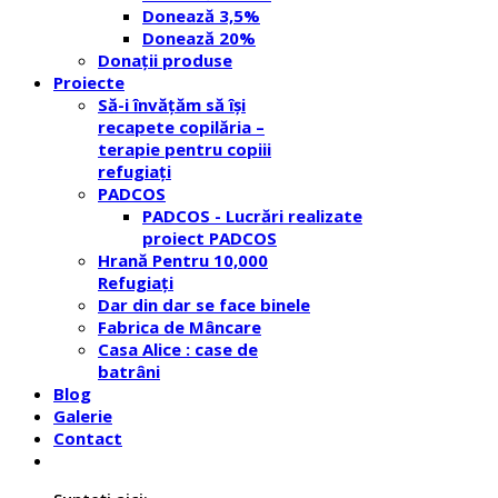
Donează 3,5%
Donează 20%
Donații produse
Proiecte
Să-i învățăm să își
recapete copilăria –
terapie pentru copiii
refugiați
PADCOS
PADCOS - Lucrări realizate
proiect PADCOS
Hrană Pentru 10,000
Refugiați
Dar din dar se face binele
Fabrica de Mâncare
Casa Alice : case de
batrâni
Blog
Galerie
Contact