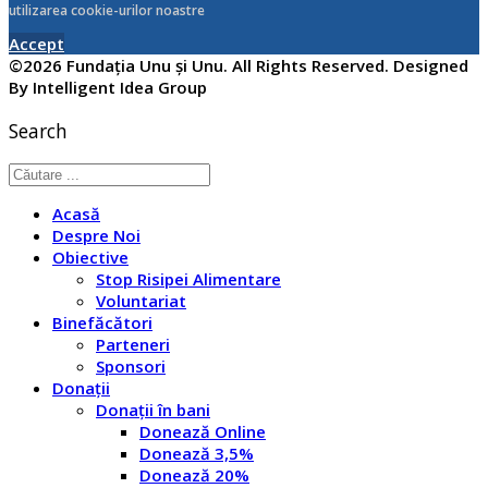
utilizarea cookie-urilor noastre
Accept
©2026 Fundația Unu și Unu. All Rights Reserved. Designed
By Intelligent Idea Group
Search
Acasă
Despre Noi
Obiective
Stop Risipei Alimentare
Voluntariat
Binefăcători
Parteneri
Sponsori
Donații
Donații în bani
Donează Online
Donează 3,5%
Donează 20%