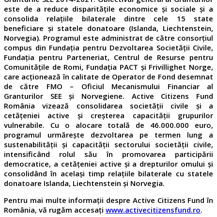
este de a reduce disparitățile economice și sociale și a
consolida relațiile bilaterale dintre cele 15 state
beneficiare și statele donatoare (Islanda, Liechtenstein,
Norvegia). Programul este administrat de către consorțiul
compus din Fundația pentru Dezvoltarea Societății Civile,
Fundația pentru Parteneriat, Centrul de Resurse pentru
Comunitățile de Romi, Fundația PACT și Frivillighet Norge,
care acționează în calitate de Operator de Fond desemnat
de către FMO – Oficiul Mecanismului Financiar al
Granturilor SEE și Norvegiene. Active Citizens Fund
România vizează consolidarea societății civile și a
cetățeniei active și creșterea capacității grupurilor
vulnerabile. Cu o alocare totală de 46.000.000 euro,
programul urmărește dezvoltarea pe termen lung a
sustenabilității și capacității sectorului societății civile,
intensificând rolul său în promovarea participării
democratice, a cetățeniei active și a drepturilor omului și
consolidând în același timp relațiile bilaterale cu statele
donatoare Islanda, Liechtenstein și Norvegia.
Pentru mai multe informații despre Active Citizens Fund în
România, vă rugăm accesați
www.activecitizensfund.ro
.