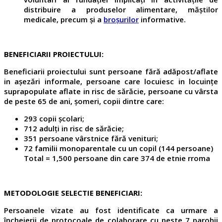
distribuire a produselor alimentare, măștilor
medicale, precum și a
broșurilor
informative.
BENEFICIARII PROIECTULUI:
Beneficiarii proiectului sunt persoane fără adăpost/aflate
in așezări informale, persoane care locuiesc in locuințe
suprapopulate aflate in risc de sărăcie, persoane cu vârsta
de peste 65 de ani, șomeri, copii dintre care:
293 copii școlari;
712 adulți in risc de sărăcie;
351 persoane vârstnice fără venituri;
72 familii monoparentale cu un copil (144 persoane)
Total = 1,500 persoane din care 374 de etnie rroma
METODOLOGIE SELECTIE BENEFICIARI:
Persoanele vizate au fost identificate ca urmare a
încheierii de protocoale de colaborare cu peste 7 parohii